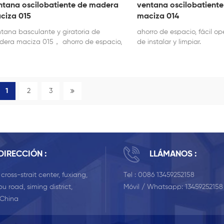
ntana oscilobatiente de madera
ventana oscilobatient
ciza 015
maciza 014
tana basculante y giratoria de
ahorro de espacio, fácil ope
era maciza 015， ahorro de espacio,
de instalar y limpiar.
il operación, fácil de instalar y limpiar.
1
2
3
DIRECCIÓN :
LLÁMANOS :
, cross-strait center, fuxiang,
Tel :
0086 13459252158
u road, siming district,
Móvil / Whatsapp:
13459252158
 China