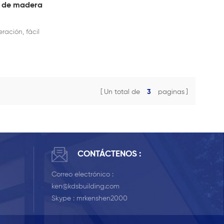
e de madera
ración, fácil
Un total de
3
paginas
CONTÁCTENOS :
Correo electrónico :
ken@kdsbuilding.com
Skype :
mrkenshen2000