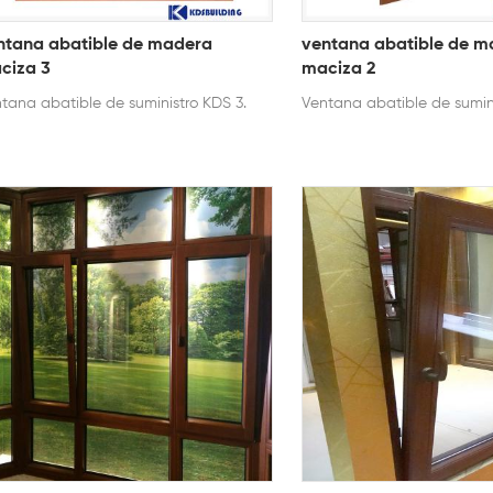
ntana abatible de madera
ventana abatible de m
ciza 3
maciza 2
tana abatible de suministro KDS 3.
Ventana abatible de sumini