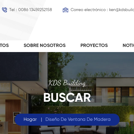
Tel :
0086 13459252158
Correo electrónico :
ken@kdsbuil
TOS
SOBRE NOSOTROS
PROYECTOS
NOT
KDS Building
BUSCAR
Hogar
|
Diseño De Ventana De Madera