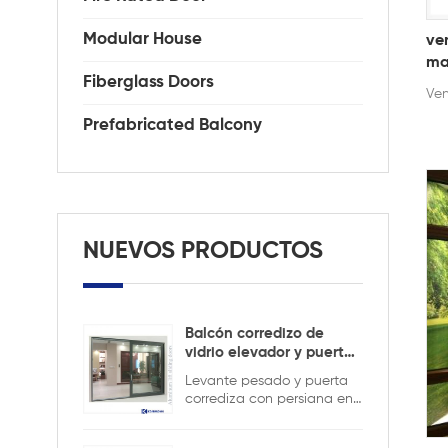
Modular House
ve
ma
Fiberglass Doors
Ven
Prefabricated Balcony
NUEVOS PRODUCTOS
Balcón corredizo de
vidrio elevador y puerta
corrediza
Levante pesado y puerta
corrediza con persiana en
el interior para mantener la
seguridad y garantizar la