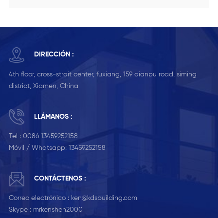
DIRECCIÓN :
4th floor, cross-strait center, fuxiang, 159 qianpu road, siming
district, Xiamen, China
LLÁMANOS :
Tel :
0086 13459252158
Móvil / Whatsapp:
13459252158
CONTÁCTENOS :
Correo electrónico :
ken@kdsbuilding.com
Skype :
mrkenshen2000