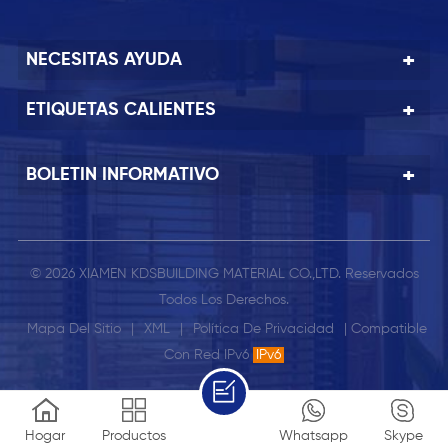
NECESITAS AYUDA
ETIQUETAS CALIENTES
BOLETIN INFORMATIVO
© 2026 XIAMEN KDSBUILDING MATERIAL CO.,LTD. Reservados
Todos Los Derechos.
Mapa Del Sitio
|
XML
|
Política De Privacidad
| Compatible
Con Red IPv6
IPv6
Hogar
Productos
Whatsapp
Skype