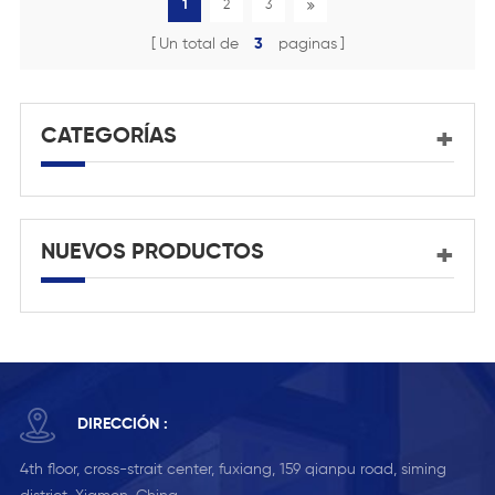
1
2
3
Un total de
3
paginas
CATEGORÍAS
NUEVOS PRODUCTOS
DIRECCIÓN :
4th floor, cross-strait center, fuxiang, 159 qianpu road, siming