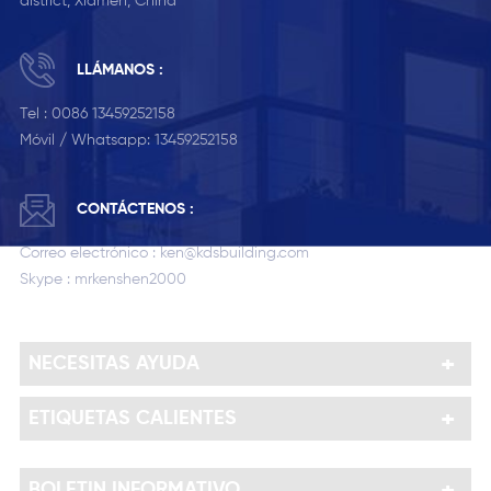
district, Xiamen, China
LLÁMANOS :
Tel :
0086 13459252158
Móvil / Whatsapp:
13459252158
CONTÁCTENOS :
Correo electrónico :
ken@kdsbuilding.com
Skype :
mrkenshen2000
NECESITAS AYUDA
ETIQUETAS CALIENTES
BOLETIN INFORMATIVO