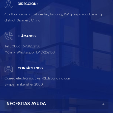
DIRECCIÓN :
4th floor, cross-strait center, fuxiang, 159 qianpu road, siming
district, Xiamen, China
LLÁMANOS :
Tel :
0086 13459252158
Móvil / Whatsapp:
13459252158
CONTÁCTENOS :
Correo electrónico :
ken@kdsbuilding.com
Skype :
mrkenshen2000
NECESITAS AYUDA