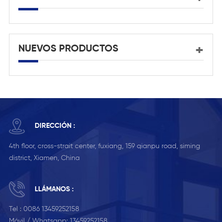
NUEVOS PRODUCTOS
DIRECCIÓN :
4th floor, cross-strait center, fuxiang, 159 qianpu road, siming
district, Xiamen, China
LLÁMANOS :
Tel :
0086 13459252158
Móvil / Whatsapp:
13459252158