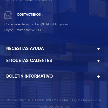
CONTÁCTENOS :
Correo electrónico :
ken@kdsbuilding.com
Skype :
mrkenshen2000
NECESITAS AYUDA
ETIQUETAS CALIENTES
BOLETIN INFORMATIVO
© 2026 XIAMEN KDSBUILDING MATERIAL CO.,LTD. Reservados
Todos Los Derechos.