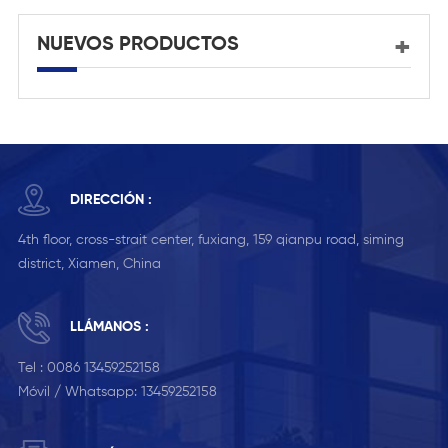
NUEVOS PRODUCTOS
DIRECCIÓN :
4th floor, cross-strait center, fuxiang, 159 qianpu road, siming
district, Xiamen, China
LLÁMANOS :
Tel :
0086 13459252158
Móvil / Whatsapp:
13459252158