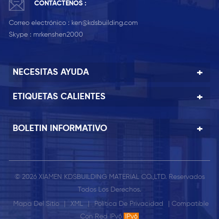
CONTÁCTENOS :
Correo electrónico :
ken@kdsbuilding.com
Skype :
mrkenshen2000
NECESITAS AYUDA
ETIQUETAS CALIENTES
BOLETIN INFORMATIVO
© 2026 XIAMEN KDSBUILDING MATERIAL CO.,LTD. Reservados
Todos Los Derechos.
Mapa Del Sitio
|
XML
|
Política De Privacidad
| Compatible
Con Red IPv6
IPv6