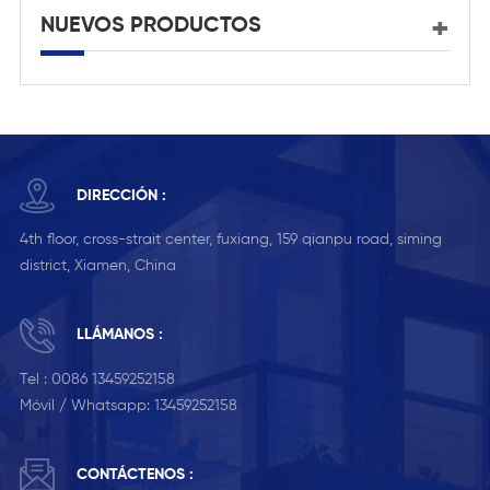
NUEVOS PRODUCTOS
DIRECCIÓN :
4th floor, cross-strait center, fuxiang, 159 qianpu road, siming
district, Xiamen, China
LLÁMANOS :
Tel :
0086 13459252158
Móvil / Whatsapp:
13459252158
CONTÁCTENOS :