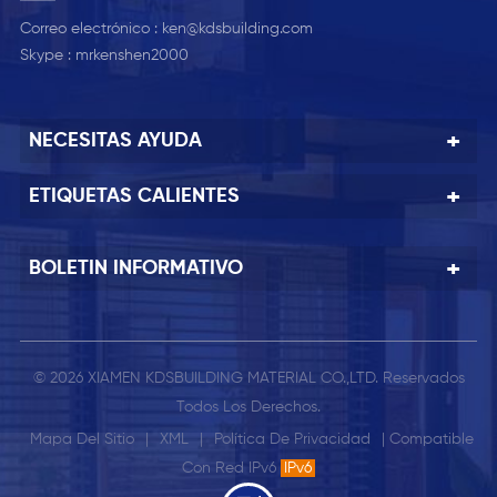
Correo electrónico :
ken@kdsbuilding.com
Skype :
mrkenshen2000
NECESITAS AYUDA
ETIQUETAS CALIENTES
BOLETIN INFORMATIVO
© 2026 XIAMEN KDSBUILDING MATERIAL CO.,LTD. Reservados
Todos Los Derechos.
Mapa Del Sitio
|
XML
|
Política De Privacidad
| Compatible
Con Red IPv6
IPv6