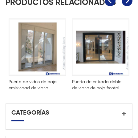
PRODUCTOS RELACIONADOS
Puerta de vidrio de baja
Puerta de entrada doble
P
emisividad de vidrio
de vidrio de hoja frontal
h
templado resistente al
exterior
fuego
CATEGORÍAS