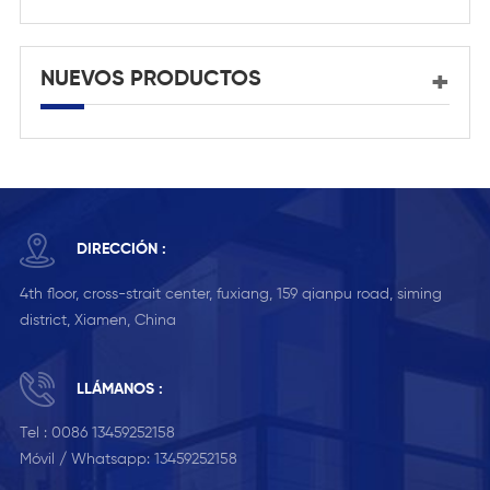
NUEVOS PRODUCTOS
DIRECCIÓN :
4th floor, cross-strait center, fuxiang, 159 qianpu road, siming
district, Xiamen, China
LLÁMANOS :
Tel :
0086 13459252158
Móvil / Whatsapp:
13459252158