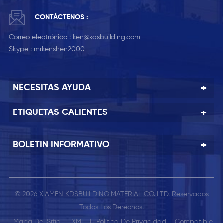
CONTÁCTENOS :
Correo electrónico :
ken@kdsbuilding.com
Skype :
mrkenshen2000
NECESITAS AYUDA
ETIQUETAS CALIENTES
BOLETIN INFORMATIVO
© 2026 XIAMEN KDSBUILDING MATERIAL CO.,LTD. Reservados
Todos Los Derechos.
Mapa Del Sitio
|
XML
|
Política De Privacidad
| Compatible