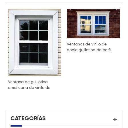
Ventanas de vinilo de
doble guillotina de perfil
de pvc de guillotina
Ventana de guillotina
g
americana de vinilo de
d
doble guillotina
CATEGORÍAS