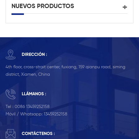
NUEVOS PRODUCTOS
DIRECCIÓN :
4th floor, cross-strait center, fuxiang, 159 qianpu road, siming
district, Xiamen, China
LLÁMANOS :
Tel :
0086 13459252158
Móvil / Whatsapp:
13459252158
CONTÁCTENOS :