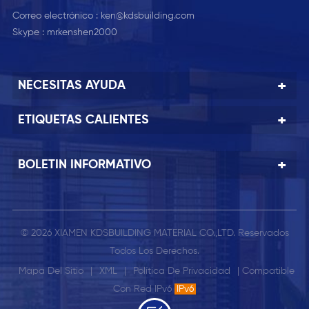
Correo electrónico :
ken@kdsbuilding.com
Skype :
mrkenshen2000
NECESITAS AYUDA
ETIQUETAS CALIENTES
BOLETIN INFORMATIVO
© 2026 XIAMEN KDSBUILDING MATERIAL CO.,LTD. Reservados
Todos Los Derechos.
Mapa Del Sitio
|
XML
|
Política De Privacidad
| Compatible
Con Red IPv6
IPv6