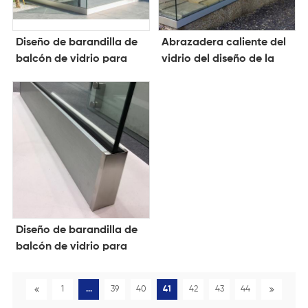
Diseño de barandilla de
Abrazadera caliente del
balcón de vidrio para
vidrio del diseño de la
terraza barandilla de
balaustrada del vidrio
barandilla de vidrio sin
templado del aluminio
marco de aluminio
de la venta de China 12m
barandilla de barandilla
m
de canal en U de
aluminio al aire libre
Diseño de barandilla de
balcón de vidrio para
terraza con balcón de
aluminio barandilla sin
1
...
39
40
41
42
43
44
marco de vidrio