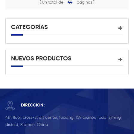
templado con canal en U
Un total de
44
paginas
de aluminio montado en
escalera
CATEGORÍAS
NUEVOS PRODUCTOS
DIRECCIÓN :
4th floor, cross-strait center, fuxiang, 159 qianpu road, siming
district, Xiamen, China