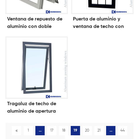
Ventana de repuesto de
Puerta de aluminio y
aluminio con doble
ventana de techo con
acristalamiento
vista al cielo
Tragaluz de techo de
aluminio de apertura
vertical negra
1
...
17
18
19
20
21
...
44