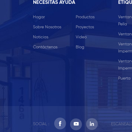
NECESITAS AYUDA
ETIQU
Hogar
Productos
Ventan
Pella
Sobre Nosotros
Proyectos
Ventan
Noticias
Video
Ventan
Contáctenos
Blog
Imperm
Ventan
Imperm
Puerta 
SOCIAL :
ESCANEALO