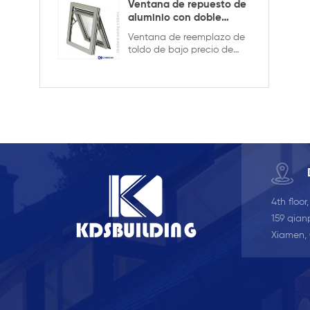
privacidad.
Ventana de repuesto de
aluminio con doble
acristalamiento
Ventana de reemplazo de
toldo de bajo precio de
aluminio de buena calidad,
doble acristalamiento con
la rejilla en el diseño hueco,
es más fuerte y segura
4th floor
159 qianp
Xiamen,