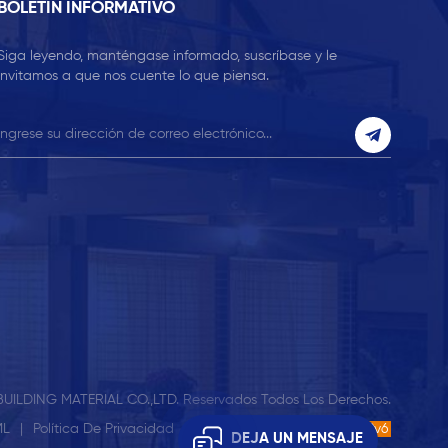
BOLETIN INFORMATIVO
Siga leyendo, manténgase informado, suscríbase y le
invitamos a que nos cuente lo que piensa.
UILDING MATERIAL CO.,LTD. Reservados Todos Los Derechos.
ML
|
Política De Privacidad
| Compatible Con Red IPv6
IPv6
DEJA UN MENSAJE