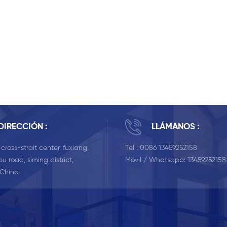
DIRECCIÓN :
LLÁMANOS :
, cross-strait center, fuxiang,
Tel :
0086 13459252158
u road, siming district,
Móvil / Whatsapp:
13459252158
 China