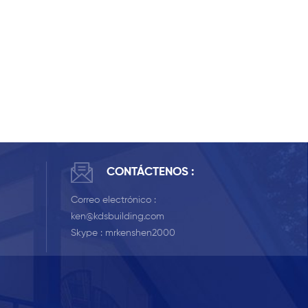
CONTÁCTENOS :
Correo electrónico :
ken@kdsbuilding.com
Skype :
mrkenshen2000