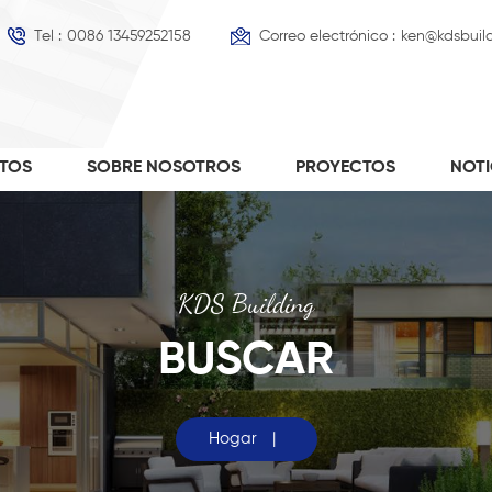
Tel :
0086 13459252158
Correo electrónico :
ken@kdsbuil
TOS
SOBRE NOSOTROS
PROYECTOS
NOT
KDS Building
BUSCAR
Hogar
|