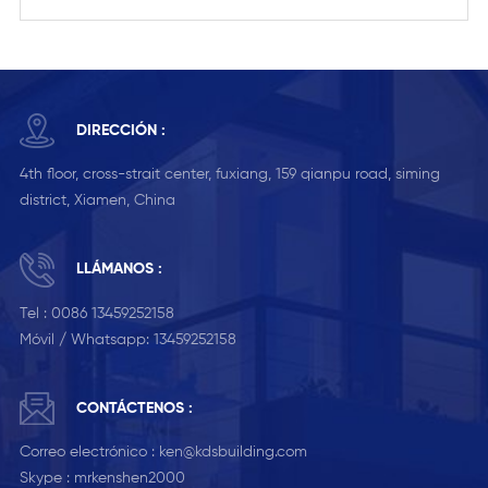
DIRECCIÓN :
4th floor, cross-strait center, fuxiang, 159 qianpu road, siming
district, Xiamen, China
LLÁMANOS :
Tel :
0086 13459252158
Móvil / Whatsapp:
13459252158
CONTÁCTENOS :
Correo electrónico :
ken@kdsbuilding.com
Skype :
mrkenshen2000