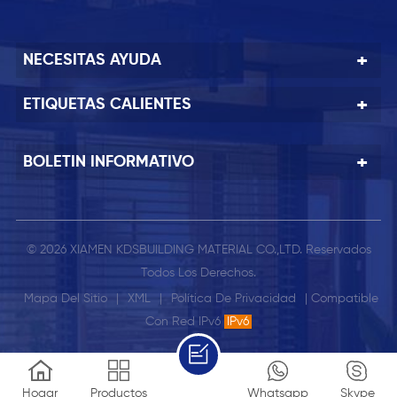
NECESITAS AYUDA
ETIQUETAS CALIENTES
BOLETIN INFORMATIVO
© 2026 XIAMEN KDSBUILDING MATERIAL CO.,LTD. Reservados
Todos Los Derechos.
Mapa Del Sitio
|
XML
|
Política De Privacidad
| Compatible
Con Red IPv6
IPv6
Hogar
Productos
Whatsapp
Skype