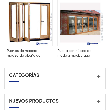
Puertas de madera
Puerta con núcleo de
P
maciza de diseño de
madera maciza que
e
moda de alta calidad
ahorra energía
d
con vidrio.
CATEGORÍAS
NUEVOS PRODUCTOS