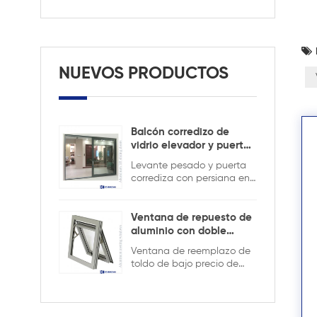
NUEVOS PRODUCTOS
Balcón corredizo de
vidrio elevador y puerta
corrediza
Levante pesado y puerta
corrediza con persiana en
el interior para mantener la
seguridad y garantizar la
privacidad.
Ventana de repuesto de
aluminio con doble
acristalamiento
Ventana de reemplazo de
toldo de bajo precio de
aluminio de buena calidad,
doble acristalamiento con
la rejilla en el diseño hueco,
es más fuerte y segura