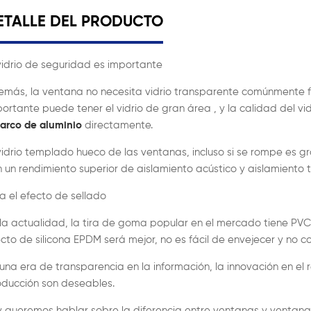
ETALLE DEL PRODUCTO
vidrio de seguridad es importante
más, la ventana no necesita vidrio transparente comúnmente fu
ortante puede tener el vidrio de gran área , y la calidad del vi
 arco de aluminio
directamente.
vidrio templado hueco de las ventanas, incluso si se rompe es gr
 un rendimiento superior de aislamiento acústico y aislamiento t
a el efecto de sellado
la actualidad, la tira de goma popular en el mercado tiene PVC, E
cto de silicona EPDM será mejor, no es fácil de envejecer y no corr
una era de transparencia en la información, la innovación en el 
oducción son deseables.
 queremos hablar sobre la diferencia entre ventanas y ventana