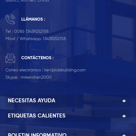
district, Xiamen, China
LLÁMANOS :
Tel :
0086 13459252158
Móvil / Whatsapp:
13459252158
CONTÁCTENOS :
Correo electrónico :
ken@kdsbuilding.com
Skype :
mrkenshen2000
NECESITAS AYUDA
ETIQUETAS CALIENTES
BOLETIN INFORMATIVO