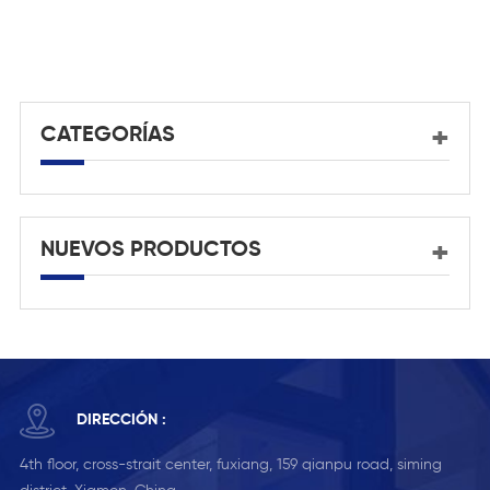
Expansive Ventilation
Closure
C
F
A
D
M
CATEGORÍAS
NUEVOS PRODUCTOS
DIRECCIÓN :
4th floor, cross-strait center, fuxiang, 159 qianpu road, siming