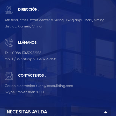
DIRECCIÓN :
4th floor, cross-strait center, fuxiang, 159 qianpu road, siming
district, Xiamen, China
LLÁMANOS :
Tel :
0086 13459252158
Móvil / Whatsapp:
13459252158
CONTÁCTENOS :
Correo electrónico :
ken@kdsbuilding.com
Skype :
mrkenshen2000
NECESITAS AYUDA