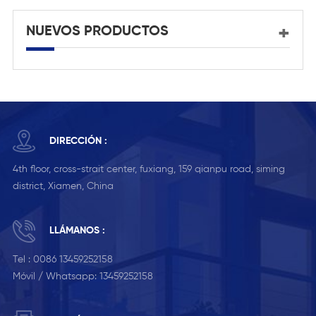
NUEVOS PRODUCTOS
DIRECCIÓN :
4th floor, cross-strait center, fuxiang, 159 qianpu road, siming
district, Xiamen, China
LLÁMANOS :
Tel :
0086 13459252158
Móvil / Whatsapp:
13459252158