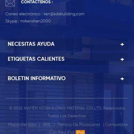
CONTÁCTENOS :
Correo electrónico :
ken@kdsbuilding.com
Skype :
mrkenshen2000
NECESITAS AYUDA
ETIQUETAS CALIENTES
BOLETIN INFORMATIVO
© 2026 XIAMEN KDSBUILDING MATERIAL CO.,LTD. Reservados
Todos Los Derechos.
Mapa Del Sitio
|
XML
|
Política De Privacidad
| Compatible
Con Red IPv6
IPv6